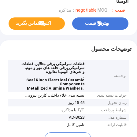
آلومینا
قیمت：negotiable
MOQ：مذاکره
بهترین قیمت
اکنون تماس بگیرید
توضیحات محصول
قطعات سرامیکی برقی متالایز، قطعات
سرامیکی برقی حلقه های مهر و موم،
واشرهای آلومینا متالیزه
برجسته
,
Seal Rings Electrical Ceramic
Components
,
Metallized Alumina Washers
جزئیات بسته بندی
بسته بندی خلاء داخلی، کارتن بیرونی.
زمان تحویل
15-45 روز
شرایط پرداخت
T/T یا مذاکره
شماره مدل
AD-B023
قابلیت ارائه
تامین کامل